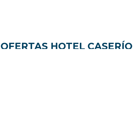
OFERTAS HOTEL CASERÍO
 ofertas periódicamente. Visítenos pronto para no per
(+34) 928 77 40 50
(+34) 928 77 41 50