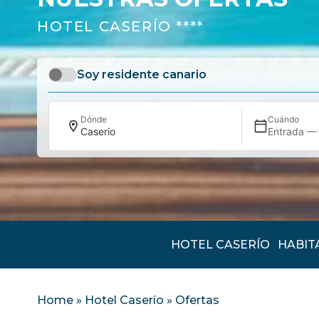
HOTEL CASERÍO ****
Soy residente canario
Dónde
Cuándo
Caserio
Entrada — 
HOTEL CASERÍO
HABIT
Home
»
Hotel Caserío
»
Ofertas